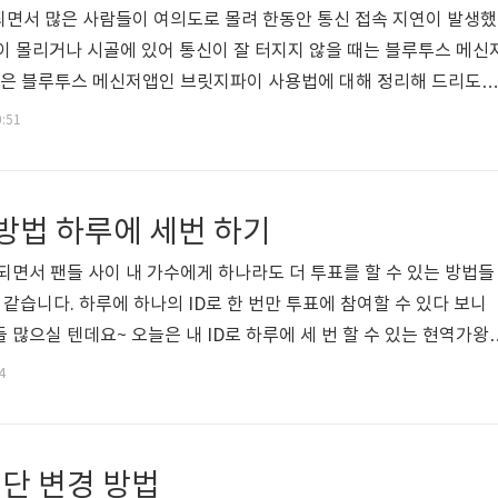
되면서 많은 사람들이 여의도로 몰려 한동안 통신 접속 지연이 발생했
이 몰리거나 시골에 있어 통신이 잘 터지지 않을 때는 블루투스 메신
늘은 블루투스 메신저앱인 브릿지파이 사용법에 대해 정리해 드리도록
으로 만들어진 브릿지파이 메신저 앱은 비상사태에 대비하여 핸드
0:51
좋은데요~ 특히 브릿지파이는 홍콩 시위대가 사용하고 이후에는 미얀
활용되면서 유명해진 앱이기도 합니다. 브릿지파이블루투스 메신저
 인터넷 연결없이 블루투스 기술을 활용하여 약 50~100m 거리의 
방법 하루에 세번 하기
앱입니다. 무엇보다 블루투스를 사용한 메..
면서 팬들 사이 내 가수에게 하나라도 더 투표를 할 수 있는 방법들
 같습니다. 하루에 하나의 ID로 한 번만 투표에 참여할 수 있다 보니
 많으실 텐데요~ 오늘은 내 ID로 하루에 세 번 할 수 있는 현역가왕
현역가왕2 응원투표는 12월 11일부터 시작되어 3월 1일까지 계
4
현역가왕들 중에서 7명을 선택하여 투표할 수 있으며 앞서 얘기했듯이
표가 가능합니다. 현역가왕2 투표방법현역가왕2 투표방법은 네이버 검
색한 뒤 상단에 있는 프로그램에서 응원투표를 선택하고 투표를 진행
단 변경 방법
그인이 돼..