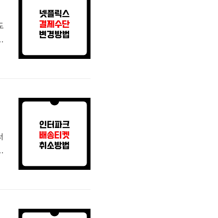
도
사
플
해
해
서
록
소
은