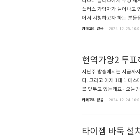
디즈니 플러스에서 무빙 세
플러스 가입자가 늘어나고 있
어서 시청하고자 하는 분들을 
대해 정리해 보도록 하겠습
카테고리 없음
2024. 12. 25. 10:0
는 이벤트가 있었으나 현재는 
는 비용을 지불하고 이용할 
으로 이용해는 방법도 있으니 
현역가왕2 투표
하고있다면 리모컨 자체에 디
지난주 방송에서는 지금까지
다. 그리고 이제 1대 1 
를 앞두고 있는데요~ 오늘밤
보에 대해 알려드리도록 하
카테고리 없음
2024. 12. 24. 10:0
국민 응원투표로 2025 한
투표를 할 수가 있는데요~
면서 팬들 사이 내 가수에게 
타이젬 바둑 설치
습니다. 하루에 하나의 ID로 