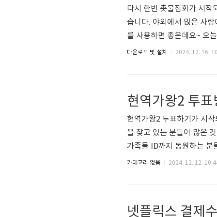
다시 한번 촛불집회가 시작
습니다. 야외에서 많은 사람
를 사용하면 좋은데요~ 오
하겠습니다. 블루투스 기반
다운로드 및 설치
2024. 12. 16. 1
에 미리 다운로드해놓으면 
마와 우크라이나 등에서도 
로 알려져 있는 브릿지파이는
현역가왕2 투표
람들과 통신할수있게 해주는 
현역가왕2 투표하기가 시작되
을 찾고 있는 분들이 많은 것
가족들 ID까지 동원하는 분들
투표방법 알려드리겠습니다. 
카테고리 없음
2024. 12. 12. 10:4
해서 진행됩니다. 30명의 
하나의 ID로 1일 1회 투
색창에 프로그램 이름을 검
넷플릭스 결제수
하면 되는데요~ 네이버에 로