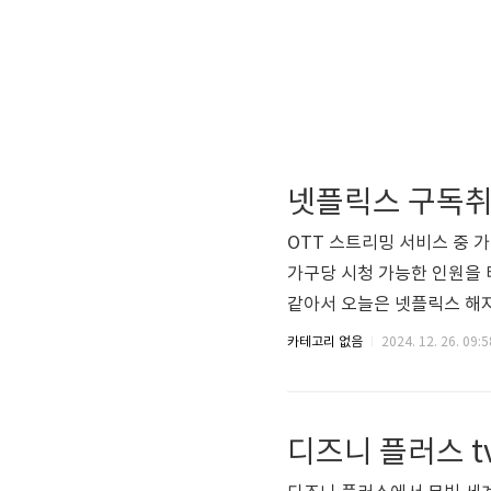
넷플릭스 구독취
OTT 스트리밍 서비스 중 
가구당 시청 가능한 인원을
같아서 오늘은 넷플릭스 해
은 모바일과 PC 어느곳에서
카테고리 없음
2024. 12. 26. 09:5
대체적으로 한번 훑어보고 
이버 멤버십 플러스를 통해서
에서도 넷플릭스 요금제가 제
디즈니 플러스 t
gleam0807.com비싼 가