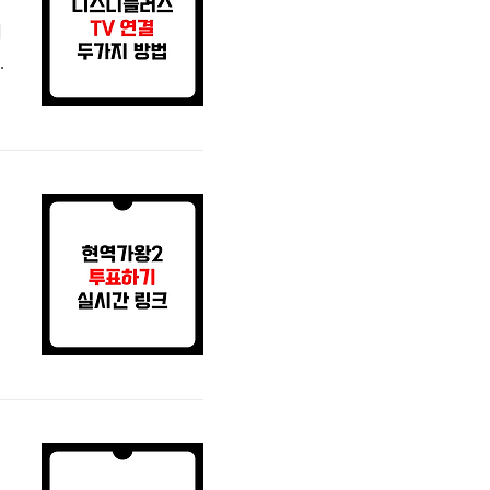
이
에
있
격
용
대
되
같