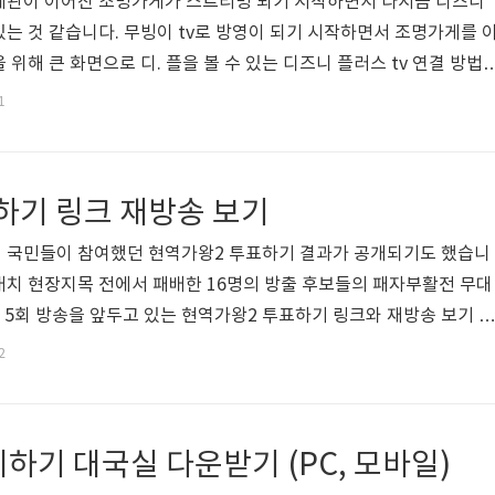
계관이 이어진 조명가게가 스트리밍 되기 시작하면서 다시금 디즈니
는 것 같습니다. 무빙이 tv로 방영이 되기 시작하면서 조명가게를 
위해 큰 화면으로 디. 플을 볼 수 있는 디즈니 플러스 tv 연결 방법
니다. 올해 상반기까지만 해도 디즈니 플러스를 무료로 체험해볼수
1
무료체험이 없어진 상태입니다. 월 9,900원 또는 월 13,900원이라
수 있는데 계정 공유를 지원하는 플랫폼을 이용해서 좀 더 저렴한 가
참고 바랍니다. 디즈니 플러스 tv 연결인터넷 tv를 LG U+로 이
하기 링크 재방송 보기
즈니 ..
 국민들이 참여했던 현역가왕2 투표하기 결과가 공개되기도 했습니
데스매치 현장지목 전에서 패배한 16명의 방출 후보들의 패자부활전 무대
 5회 방송을 앞두고 있는 현역가왕2 투표하기 링크와 재방송 보기 정
겠습니다. 3월 1일까지 계속해서 이어지는 현역가왕2 투표하기는 
2
일가왕전 무대에 출격했으면 좋겠는 현역가수 7명에게 하루에 한 번씩
 현역가왕2 투표방법 하루에 세번 하기현역가왕2 투표하기가 시작
하나라도 더 투표를 할 수 있는 방법들을 찾고 있는 분들이 많은 것 
하기 대국실 다운받기 (PC, 모바일)
한 번만 투표에 ..