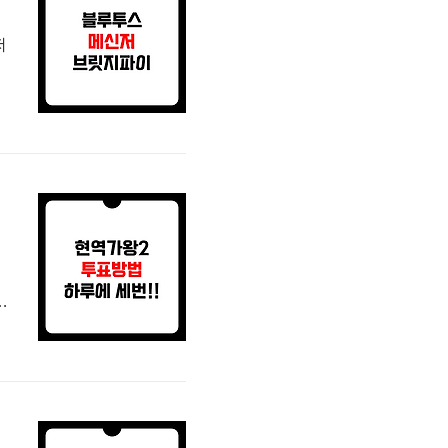
저
폰
사
2
속