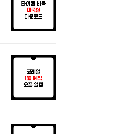
은
페
젬
창
기
간
1
일
까