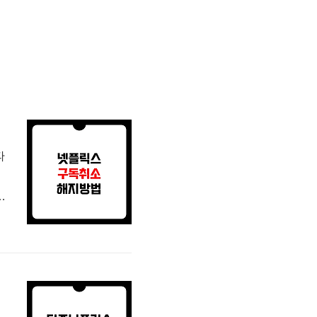
다
법
을
.