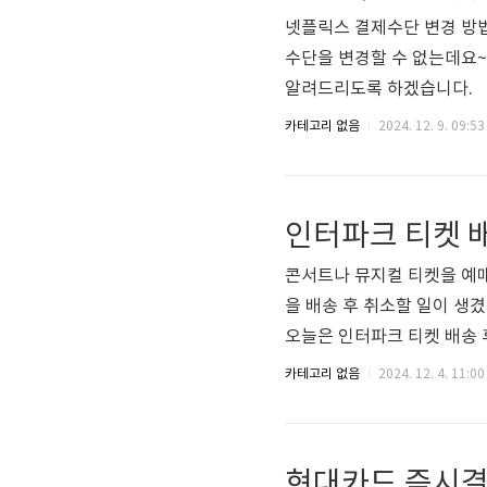
넷플릭스 결제수단 변경 방
수단을 변경할 수 없는데요~
알려드리도록 하겠습니다. 
이트로 접속을 해야합니다. 
카테고리 없음
2024. 12. 9. 09:53
해야 하는데요~ 단, 핸드폰
로 연결이 되기 때문에 이왕
놓고 접속하면 됩니다. 네
인터파크 티켓 배
서 이제 넷플릭스를 무료로 볼
콘서트나 뮤지컬 티켓을 예
을 배송 후 취소할 일이 생
오늘은 인터파크 티켓 배송 
하겠습니다. 인터파크 티켓 
카테고리 없음
2024. 12. 4. 11:00
터(1544-1555)를 통해
가 안되기 때문에 주의해야 
길래 예매를 진행하고 생각 
현대카드 즉시결