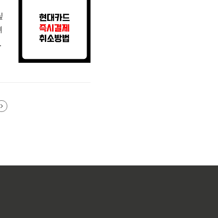
싶
려
를
는
접