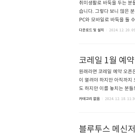
취미생활로 바둑을 두는 분들
습니다. 그렇다 보니 많은 
PC와 모바일로 바둑을 둘 
알려드리도록 하겠습니다. 
다운로드 및 설치
2024. 12. 20. 0
이지를 통해서 내 컴퓨터에
을 둘 수 있고, 또 내 핸
바둑 대국실타이젬 바둑은 
코레일 1월 예약 
뮤니티뿐만 아니라 생중계 및
원래라면 코레일 예약 오픈은
이 열려야 하지만 아직까지 
도 하지만 이를 놓치는 분들도
에 대해 정리해 보도록 하겠
카테고리 없음
2024. 12. 18. 11:3
며 1월 1일 이후의 예매 오
월 예약 오픈 일정코레일 1월
반열차가 모두 해당됩니다. 
블루투스 메신저
내가 이용하는 노선..