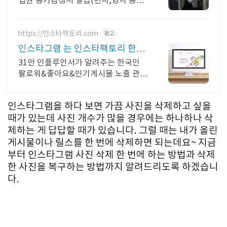
법원 증거감정서 발급(민사,형사 증거
제출) 핸드폰/PC/노트북/블랙박
스/CCTV/SD/외장하드 포렌식복구 및
증거감정
https://인스타팩토리.com
광고
인스타그램 는 인스타팩토리 한국
인 실제 유저, 타겟가능
31만 인플루언서가 알려주는 한국인
팔로워&좋아요&인기게시물 노출 관리
31만 인플루언서가 알려주는 한국인
팔로워&좋아요&인기게시물 노출 관리
인스타그램을 하다 보면 가끔 사진을 삭제하고 싶을
때가 있는데 사진 개수가 많을 경우에는 하나하나 삭
제하는 게 답답할 때가 있습니다. 그럴 때는 내가 올린
게시물이나 릴스를 한 번에 삭제하면 되는데요~ 지금
부터 인스타그램 사진 삭제 한 번에 하는 방법과 삭제
한 사진을 복구하는 방법까지 알려드리도록 하겠습니
다.