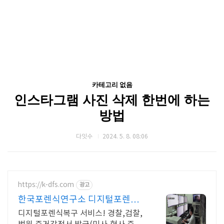
카테고리 없음
인스타그램 사진 삭제 한번에 하는
방법
다잇수
2024. 5. 8. 08:06
https://k-dfs.com
광고
한국포렌식연구소 디지털포렌식
디지털포렌식복구 및 증거감정
디지털포렌식복구 서비스! 경찰,검찰,