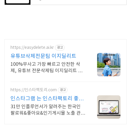
https://easydelete.ai.kr
광고
유튜브삭제전문팀 이지딜리트
100%무사고 가장 빠르고 안전한 삭
제, 유튜브 전문삭제팀 이지딜리트 입
니다.
https://인스타팩토리.com
광고
인스타그램 는 인스타팩토리 좋아
요&팔로워 증가 원한다면
31만 인플루언서가 알려주는 한국인
팔로워&좋아요&인기게시물 노출 관리
31만 인플루언서가 알려주는 인스타그
램 알고리즘 기반으로 된 최적화 좋아